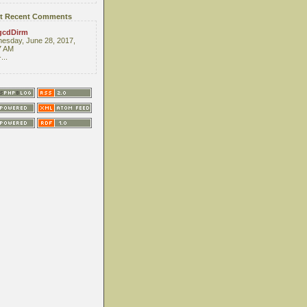
t Recent Comments
gcdDirm
esday, June 28, 2017,
7 AM
...