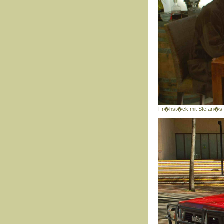
Fr�hst�ck mit Stefan�s 