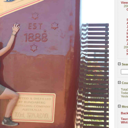
View
20
20
Sea
Coun
Total
Toda
Yest
Most
Back
Tauc
Whi