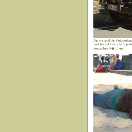
Dann stand der Autoverka
und ihn auf Hochglanz polli
deutsches P�rchen.