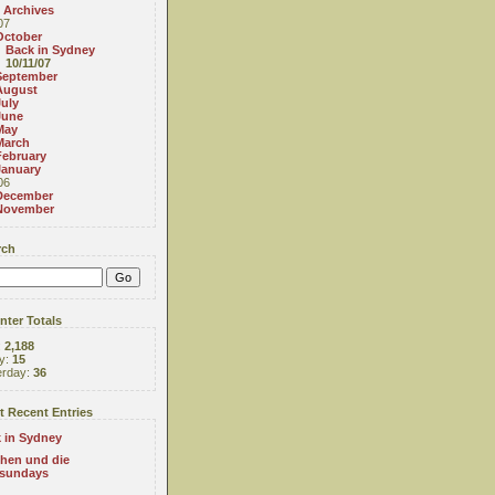
 Archives
07
October
Back in Sydney
10/11/07
September
August
July
June
May
March
February
January
06
December
November
rch
ter Totals
:
2,188
y:
15
erday:
36
 Recent Entries
 in Sydney
hen und die
tsundays