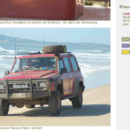
Mos
Ldd
Wedn
08:3
rg Rum Destillerie ist wirklich ein Erlebniss. Vor allem die Verkostung.
loan -
unserem Nissan Patrol. Schnief