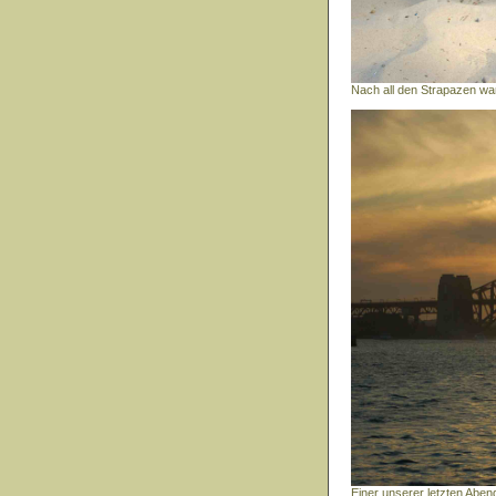
Nach all den Strapazen wa
Einer unserer letzten Aben