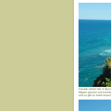
Gerade ziehen hier in Byro
Klippen gesetzt und konnte
und so gibt es keine brauch