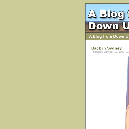
A Blog from Down U
Back in Sydney
Thursday, October 11, 2007, 1