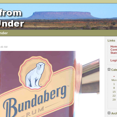
nder
Links
Hom
1:49 AM
Cont
Stat
Logi
Cale
«
Mon
1
8
15
22
29
Arch