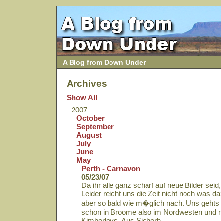
A Blog from Down Under
Archives
Show All
2007
October
September
August
July
June
May
Perth - Carnavon
05/23/07
Da ihr alle ganz scharf auf neue Bilder seid,
Leider reicht uns die Zeit nicht noch was d
aber so bald wie m�glich nach. Uns gehts s
schon in Broome also im Nordwesten und m
Kimberleys. Aus Sicherh