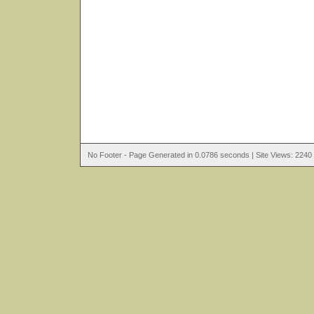
No Footer - Page Generated in 0.0786 seconds | Site Views: 2240